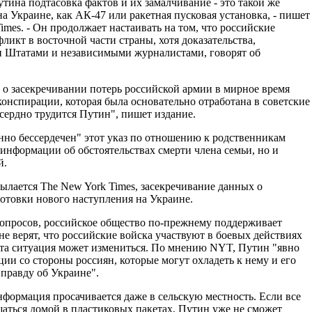
тина подтасовка фактов и их замалчивание - это такой же
а Украине, как АК-47 или ракетная пусковая установка, - пишет
imes. - Он продолжает настаивать на том, что российские
ликт в восточной части страны, хотя доказательства,
Штатами и независимыми журналистами, говорят об
о засекречивании потерь российской армии в мирное время
онспирации, которая была основательно отработана в советские
сердно трудится Путин", пишет издание.
енно бессердечен" этот указ по отношению к родственникам
информации об обстоятельствах смерти члена семьи, но и
й.
ылается The New York Times, засекречивание данных о
отовки нового наступления на Украине.
 опросов, российское общество по-прежнему поддерживает
не верят, что российские войска участвуют в боевых действиях
 эта ситуация может измениться. По мнению NYT, Путин "явно
ии со стороны россиян, которые могут охладеть к нему и его
 правду об Украине".
информация просачивается даже в сельскую местность. Если все
аться домой в пластиковых пакетах, Путин уже не сможет