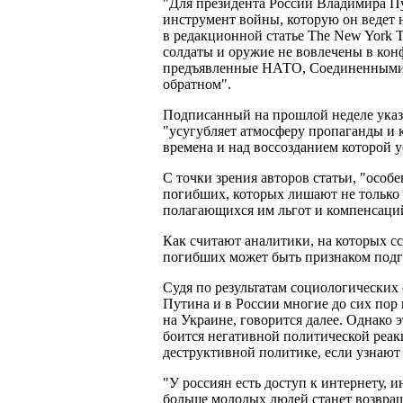
"Для президента России Владимира Пу
инструмент войны, которую он ведет н
в редакционной статье The New York T
солдаты и оружие не вовлечены в конф
предъявленные НАТО, Соединенными 
обратном".
Подписанный на прошлой неделе указ 
"усугубляет атмосферу пропаганды и к
времена и над воссозданием которой у
С точки зрения авторов статьи, "особ
погибших, которых лишают не только 
полагающихся им льгот и компенсаци
Как считают аналитики, на которых сс
погибших может быть признаком подг
Судя по результатам социологических
Путина и в России многие до сих пор 
на Украине, говорится далее. Однако
боится негативной политической реакц
деструктивной политике, если узнают
"У россиян есть доступ к интернету, 
больше молодых людей станет возвращ