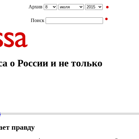
Архив
Поиск
а о России и не только
s
ет правду