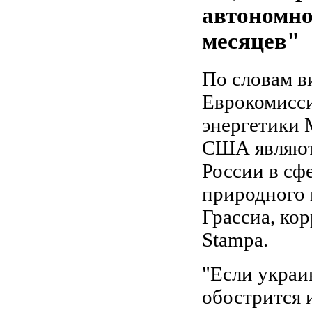
автономно
месяцев"
По словам в
Еврокомисс
энергетики 
США являют
России в сф
природного 
Грассиа, ко
Stampa.
"Если украи
обострится 