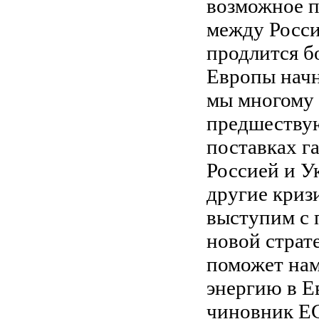
возможное 
между Росси
продлится бо
Европы начн
мы многому 
предшеству
поставках га
Россией и У
другие криз
выступим с
новой страт
поможет нам
энергию в Ев
чиновник Е