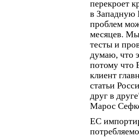
перекроет к
в Западную 
проблем мож
месяцев. Мы
тесты и пров
думаю, что 
потому что 
клиент глав
статьи Росс
друг в друге
Марос Сефк
ЕС импортир
потребляемог