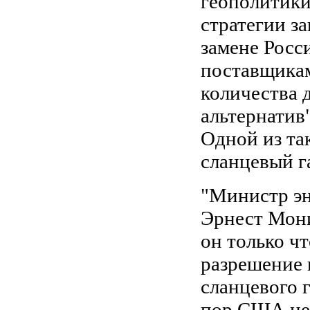
геополитики
стратегии за
замене Росс
поставщикам
количества 
альтернатив"
Одной из та
сланцевый г
"Министр э
Эрнест Мони
он только ч
разрешение 
сланцевого га
пор США не 