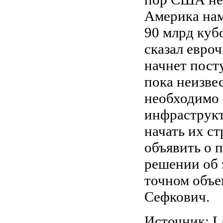
Америка нам
90 млрд кубо
сказал евро
начнет посту
пока неизвес
необходимо 
инфраструкт
начать их с
объявить о 
решении об 
точном объе
Сефкович.
Источник: L