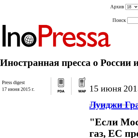
]]>
/*]]>*/
]]>
Архив
Поиск
Иностранная пресса о России и
Press digest
15 июня 2015
17 июня 2015 г.
Луиджи Гра
"Если Мос
газ, ЕС п