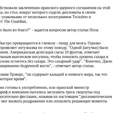
бствовали заключению иранского ядерного соглашения на этой
ка, но стол, вокруг которого сидели дипломаты в своем
 упаковками от нескольких килограммов Twizzlers и
ет The Guardian.
то было во благо?" - задается вопросом автор статьи Пола
 быстро превращаются в глюкозу - пищу для мозга. Однако
проявляет энтузиазма по этому поводу. "Одной [штучки] было
ением. Американская делегация съела 10 фунтов, отмечает
ельным выплеском инсулина, чтобы понизить уровень сахара в
 снова остаетесь без сахара. Это сахарный удар". "Конечно, Джон
сращиванию бедренной кости", - отмечает автор статьи.
 словам Трэверс, "он содержит кальций и немного жира, так что
которое время".
ни готовы к употреблению, или иранский министр
риф и компания пытались заглушить треск скорлупы под
относительно фисташек, называя их настоящим "дипломатическим
м мог вызвать раздражение или опошлить решающие моменты