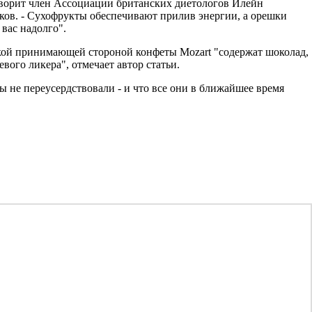
говорит член Ассоциации британских диетологов Илейн
ков. - Сухофрукты обеспечивают прилив энергии, а орешки
вас надолго".
кой принимающей стороной конфеты Mozart "содержат шоколад,
вого ликера", отмечает автор статьи.
ты не переусердствовали - и что все они в ближайшее время