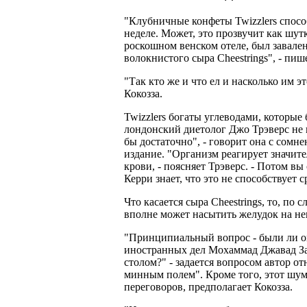
"Клубничные конфеты Twizzlers спосо
неделе. Может, это прозвучит как шут
роскошном венском отеле, был завален
волокнистого сыра Cheestrings", - пиш
"Так кто же и что ел и насколько им э
Кокозза.
Twizzlers богаты углеводами, которые
лондонский диетолог Джо Трэверс не 
бы достаточно", - говорит она с сомн
издание. "Организм реагирует значит
крови, - поясняет Трэверс. - Потом вы
Керри знает, что это не способствует 
Что касается сыра Cheestrings, то, по
вполне может насытить желудок на не
"Принципиальный вопрос - были ли о
иностранных дел Мохаммад Джавад За
столом?" - задается вопросом автор 
минным полем". Кроме того, этот шу
переговоров, предполагает Кокозза.