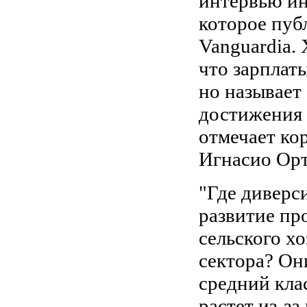
интервью ин
которое пуб
Vanguardia. 
что зарплат
но называет
достижения 
отмечает ко
Игнасио Орт
"Где диверс
развитие п
сельского х
сектора? О
средний кла
растет из-за