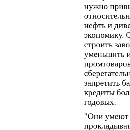
нужно привы
относительн
нефть и див
экономику. 
строить зав
уменьшить 
промтоваров
сберегатель
запретить б
кредиты бол
годовых.
"Они умеют 
прокладыват