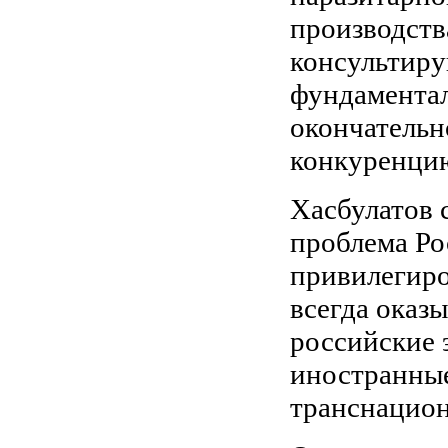
производств
консультиру
фундаментал
окончательн
конкуренцию
Хасбулатов с
проблема Рос
привилегир
всегда оказ
российские 
иностранны
транснацион