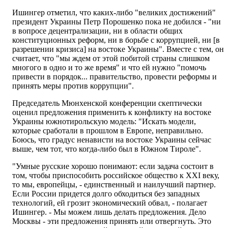
Ишингер отметил, что каких-либо "великих достижений"
президент Украины Петр Порошенко пока не добился - "ни
в вопросе децентрализации, ни в области общих
конституционных реформ, ни в борьбе с коррупцией, ни [в
разрешении кризиса] на востоке Украины". Вместе с тем, он
считает, что "мы ждем от этой побитой страны слишком
многого в одно и то же время" и что ей нужно "помочь
привести в порядок... правительство, провести реформы и
принять меры против коррупции".
Председатель Мюнхенской конференции скептически
оценил предложения применить к конфликту на востоке
Украины южнотирольскую модель: "Искать модели,
которые сработали в прошлом в Европе, неправильно.
Боюсь, что градус ненависти на востоке Украины сейчас
выше, чем тот, что когда-либо был в Южном Тироле".
"Умные русские хорошо понимают: если задача состоит в
том, чтобы приспособить российское общество к XXI веку,
то мы, европейцы, - единственный и наилучший партнер.
Если России придется долго обходиться без западных
технологий, ей грозит экономический обвал, - полагает
Ишингер. - Мы можем лишь делать предложения. Дело
Москвы - эти предложения принять или отвергнуть. Это