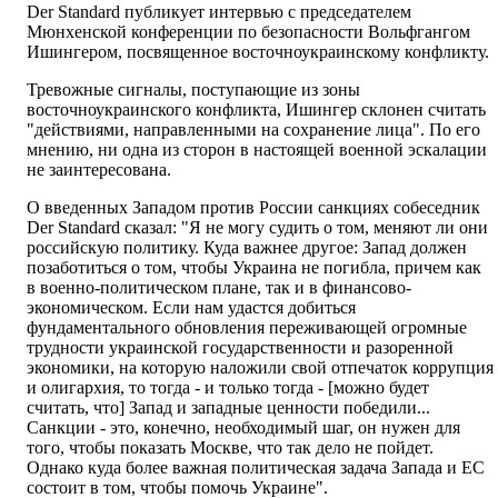
Der Standard публикует интервью с председателем
Мюнхенской конференции по безопасности Вольфгангом
Ишингером, посвященное восточноукраинскому конфликту.
Тревожные сигналы, поступающие из зоны
восточноукраинского конфликта, Ишингер склонен считать
"действиями, направленными на сохранение лица". По его
мнению, ни одна из сторон в настоящей военной эскалации
не заинтересована.
О введенных Западом против России санкциях собеседник
Der Standard сказал: "Я не могу судить о том, меняют ли они
российскую политику. Куда важнее другое: Запад должен
позаботиться о том, чтобы Украина не погибла, причем как
в военно-политическом плане, так и в финансово-
экономическом. Если нам удастся добиться
фундаментального обновления переживающей огромные
трудности украинской государственности и разоренной
экономики, на которую наложили свой отпечаток коррупция
и олигархия, то тогда - и только тогда - [можно будет
считать, что] Запад и западные ценности победили...
Санкции - это, конечно, необходимый шаг, он нужен для
того, чтобы показать Москве, что так дело не пойдет.
Однако куда более важная политическая задача Запада и ЕС
состоит в том, чтобы помочь Украине".