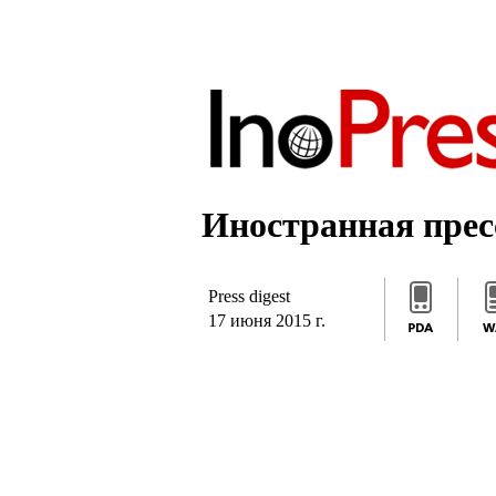
]]>
/*]]>*/
]]>
Иностранная пресс
Press digest
17 июня 2015 г.