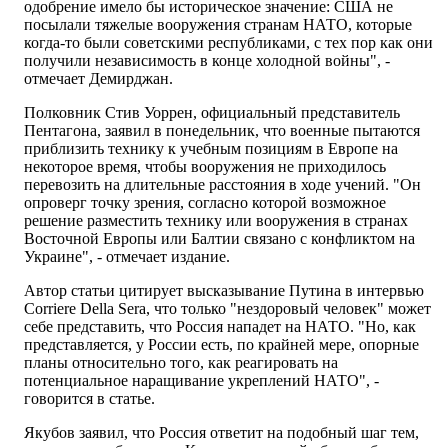
одобрение имело бы историческое значение: США не
посылали тяжелые вооружения странам НАТО, которые
когда-то были советскими республиками, с тех пор как они
получили независимость в конце холодной войны", -
отмечает Демирджан.
Полковник Стив Уоррен, официальный представитель
Пентагона, заявил в понедельник, что военные пытаются
приблизить технику к учебным позициям в Европе на
некоторое время, чтобы вооружения не приходилось
перевозить на длительные расстояния в ходе учений. "Он
опроверг точку зрения, согласно которой возможное
решение разместить технику или вооружения в странах
Восточной Европы или Балтии связано с конфликтом на
Украине", - отмечает издание.
Автор статьи цитирует высказывание Путина в интервью
Corriere Della Sera, что только "нездоровый человек" может
себе представить, что Россия нападет на НАТО. "Но, как
представляется, у России есть, по крайней мере, опорные
планы относительно того, как реагировать на
потенциальное наращивание укреплений НАТО", -
говорится в статье.
Якубов заявил, что Россия ответит на подобный шаг тем,