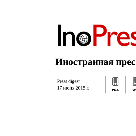
]]>
/*]]>*/
]]>
Иностранная пресс
Press digest
17 июня 2015 г.