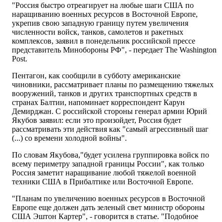
"Россия быстро отреагирует на любые шаги США по
наращиванию военных ресурсов в Восточной Европе,
укрепив свою западную границу путем увеличения
численности войск, танков, самолетов и ракетных
комплексов, заявил в понедельник российской прессе
представитель Минобороны РФ", - передает The Washington
Post.
Пентагон, как сообщили в субботу американские
чиновники, рассматривает планы по размещению тяжелых
вооружений, танков и других транспортных средств в
странах Балтии, напоминает корреспондент Карун
Демирджан. С российской стороны генерал армии Юрий
Якубов заявил: если это произойдет, Россия будет
рассматривать эти действия как "самый агрессивный шаг
(...) со времени холодной войны".
По словам Якубова,"будет усилена группировка войск по
всему периметру западной границы России", как только
Россия заметит наращивание любой тяжелой военной
техники США в Прибалтике или Восточной Европе.
"Планам по увеличению военных ресурсов в Восточной
Европе еще должен дать зеленый свет министр обороны
США Эштон Картер", - говорится в статье. "Подобное