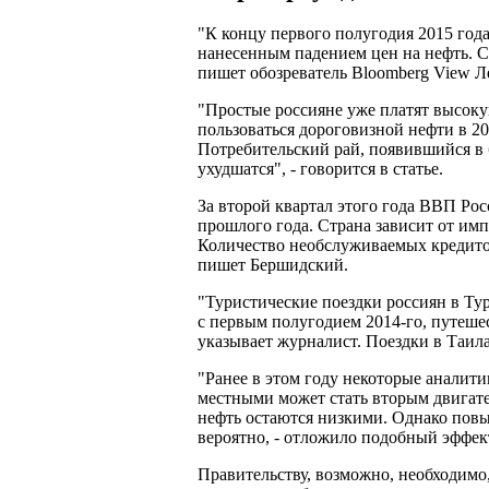
"К концу первого полугодия 2015 года
нанесенным падением цен на нефть. Се
пишет обозреватель Bloomberg View 
"Простые россияне уже платят высоку
пользоваться дороговизной нефти в 2
Потребительский рай, появившийся в б
ухудшатся", - говорится в статье.
За второй квартал этого года ВВП Рос
прошлого года. Страна зависит от им
Количество необслуживаемых кредитов
пишет Бершидский.
"Туристические поездки россиян в Ту
с первым полугодием 2014-го, путеше
указывает журналист. Поездки в Таил
"Ранее в этом году некоторые аналит
местными может стать вторым двигател
нефть остаются низкими. Однако повы
вероятно, - отложило подобный эффект"
Правительству, возможно, необходимо