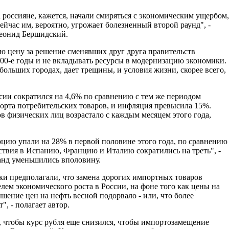
 россияне, кажется, начали смиряться с экономическим ущербом,
йчас им, вероятно, угрожает болезненный второй раунд", -
Леонид Бершидский.
ю цену за решение сменявших друг друга правительств
000-е годы и не вкладывать ресурсы в модернизацию экономики.
ольших городах, дает трещины, и условия жизни, скорее всего,
сии сократился на 4,6% по сравнению с тем же периодом
порта потребительских товаров, и инфляция превысила 15%.
 физических лиц возрастало с каждым месяцем этого года,
рцию упали на 28% в первой половине этого года, по сравнению
ствия в Испанию, Францию и Италию сократились на треть", -
анд уменьшились вполовину.
ики предполагали, что замена дорогих импортных товаров
ем экономического роста в России, на фоне того как цены на
шение цен на нефть весной подорвало - или, что более
, - полагает автор.
, чтобы курс рубля еще снизился, чтобы импортозамещение