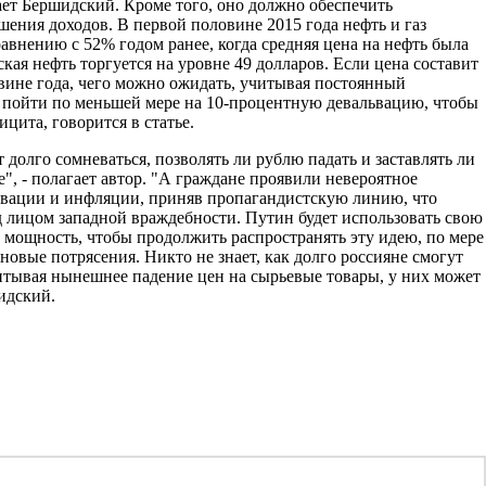
ает Бершидский. Кроме того, оно должно обеспечить
ения доходов. В первой половине 2015 года нефть и газ
равнению с 52% годом ранее, когда средняя цена на нефть была
ская нефть торгуется на уровне 49 долларов. Если цена составит
овине года, чего можно ожидать, учитывая постоянный
 пойти по меньшей мере на 10-процентную девальвацию, чтобы
цита, говорится в статье.
 долго сомневаться, позволять ли рублю падать и заставлять ли
", - полагает автор. "А граждане проявили невероятное
львации и инфляции, приняв пропагандистскую линию, что
 лицом западной враждебности. Путин будет использовать свою
мощность, чтобы продолжить распространять эту идею, по мере
 новые потрясения. Никто не знает, как долго россияне смогут
читывая нынешнее падение цен на сырьевые товары, у них может
шидский.