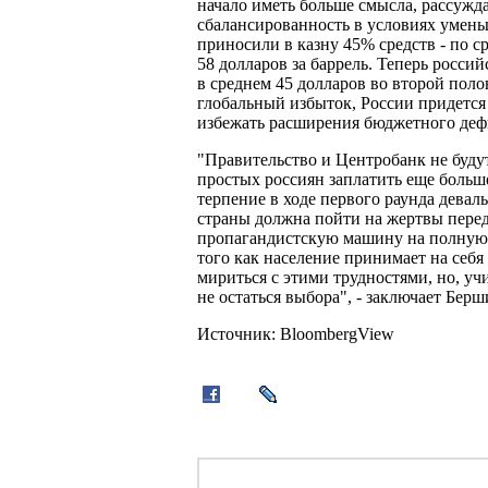
начало иметь больше смысла, рассужд
сбалансированность в условиях уменьш
приносили в казну 45% средств - по с
58 долларов за баррель. Теперь россий
в среднем 45 долларов во второй пол
глобальный избыток, России придется
избежать расширения бюджетного дефи
"Правительство и Центробанк не будут
простых россиян заплатить еще больше
терпение в ходе первого раунда дева
страны должна пойти на жертвы перед
пропагандистскую машину на полную 
того как население принимает на себя
мириться с этими трудностями, но, у
не остаться выбора", - заключает Бер
Источник: BloombergView