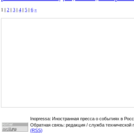
1
|
2
|
3
|
4
|
5
|
6
»
Inopressa: Иностранная пресса о событиях в Росс
Обратная связь: редакция / служба технической
(RSS)