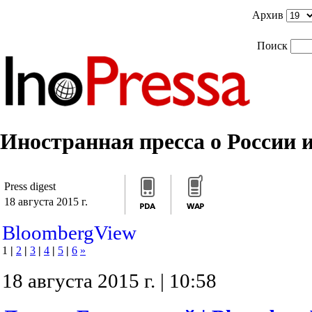
]]>
/*]]>*/
]]>
Архив
Поиск
Иностранная пресса о России и
Press digest
18 августа 2015 г.
BloombergView
1
|
2
|
3
|
4
|
5
|
6
»
18 августа 2015 г. | 10:58