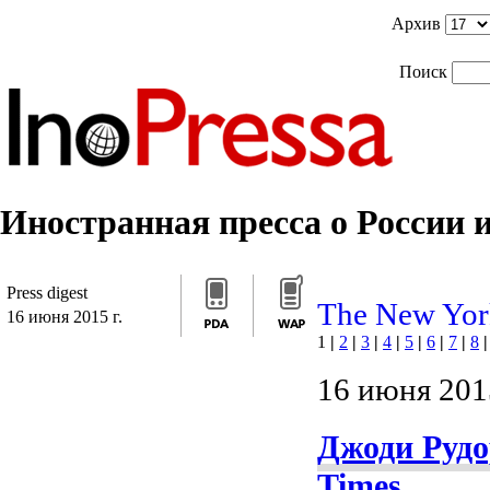
]]>
/*]]>*/
]]>
Архив
Поиск
Иностранная пресса о России и
Press digest
The New Yor
16 июня 2015 г.
1
|
2
|
3
|
4
|
5
|
6
|
7
|
8
|
16 июня 2015
Джоди Рудо
Times