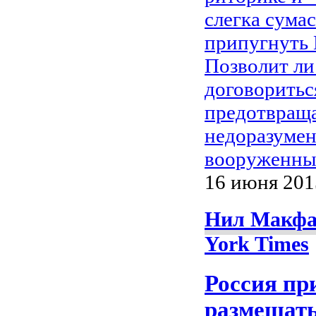
слегка сума
припугнуть
Позволит л
договоритьс
предотвра
недоразумен
вооруженны
16 июня 2015
Нил Макфар
York Times
Россия п
размещать