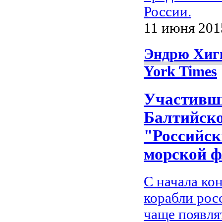
России.
11 июня 2015
Эндрю Хигг
York Times
Участивши
Балтийско
"Российск
морской ф
С начала ко
корабли рос
чаще появля