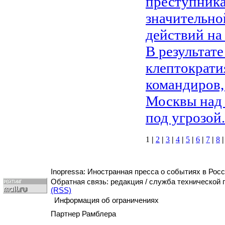
преступника
значительно
действий на
В результате
клептократи
командиров,
Москвы над 
под угрозой.
1
|
2
|
3
|
4
|
5
|
6
|
7
|
8
|
Inopressa: Иностранная пресса о событиях в Росс
Обратная связь: редакция / служба технической
(RSS)
Информация об ограничениях
Партнер Рамблера