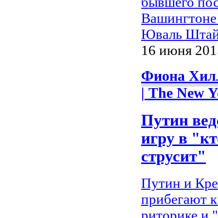
бывшего пос
Вашингтоне
Юваль Штайн
16 июня 2015
Фиона Хил
| The New Y
Путин вед
игру в "к
струсит"
Путин и Кре
прибегают к
риторике и 