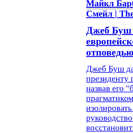
Майкл Барб
Смейл | Th
Джеб Буш 
европейск
отповедь
Джеб Буш д
президенту 
назвав его 
прагматиком
изолировать
руководство
восстановит