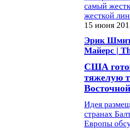
самый жестк
жесткой лин
15 июня 2015
Эрик Шмит
Майерс | T
США гото
тяжелую т
Восточной
Идея размещ
странах Бал
Европы обсу