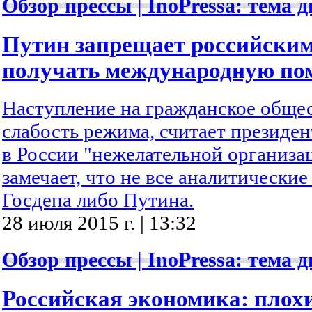
Обзор прессы | InoPressa: тема д
Путин запрещает российски
получать международную п
Наступление на гражданское обще
слабость режима, считает президе
в России "нежелательной организа
замечает, что не все аналитически
Госдепа либо Путина.
28 июля 2015 г. | 13:32
Обзор прессы | InoPressa: тема д
Российская экономика: плохи