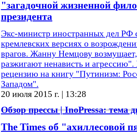
"загадочной жизненной фил
президента
Экс-министр иностранных дел РФ 
кремлевских версиях о возрождени
врагов. Жанну Немцову возмущает
разжигают ненависть и агрессию".
рецензию на книгу "Путинизм: Росс
Западом".
20 июля 2015 г. | 13:28
Обзор прессы | InoPressa: тема д
The Times об "ахиллесовой п