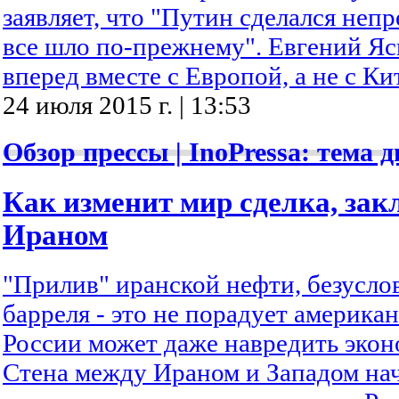
заявляет, что "Путин сделался неп
все шло по-прежнему". Евгений Яс
вперед вместе с Европой, а не с Ки
24 июля 2015 г. | 13:53
Обзор прессы | InoPressa: тема д
Как изменит мир сделка, зак
Ираном
"Прилив" иранской нефти, безусло
барреля - это не порадует американ
России может даже навредить экон
Стена между Ираном и Западом нач