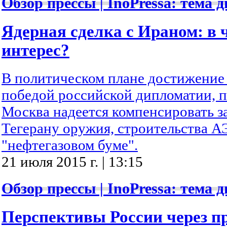
Обзор прессы | InoPressa: тема д
Ядерная сделка с Ираном: в 
интерес?
В политическом плане достижение
победой российской дипломатии, 
Москва надеется компенсировать з
Тегерану оружия, строительства А
"нефтегазовом буме".
21 июля 2015 г. | 13:15
Обзор прессы | InoPressa: тема д
Перспективы России через п