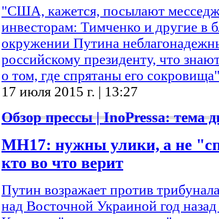
"США, кажется, посылают мессед
инвесторам: Тимченко и другие в
окружении Путина неблагонадежны
российскому президенту, что знаю
о том, где спрятаны его сокровища"
17 июля 2015 г. | 13:27
Обзор прессы | InoPressa: тема д
MH17: нужны улики, а не "с
кто во что верит
Путин возражает против трибунал
над Восточной Украиной год назад 