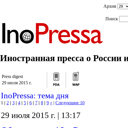
]]>
/*]]>*/
]]>
Архив
Поиск
Иностранная пресса о России и
Press digest
29 июля 2015 г.
InoPressa: тема дня
1
|
2
|
3
|
4
|
5
|
6
|
7
|
8
|
9
»
|
Следующие 10
29 июля 2015 г. | 13:17