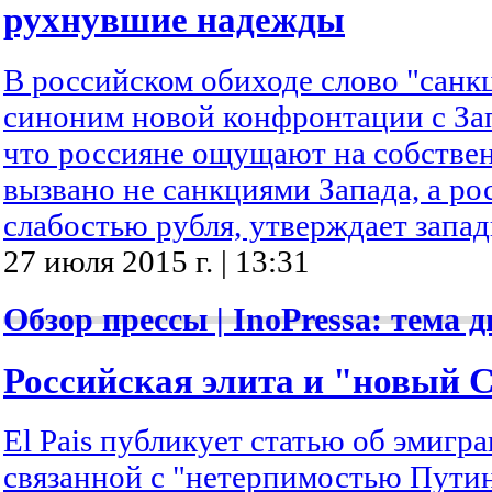
рухнувшие надежды
В российском обиходе слово "санк
синоним новой конфронтации с Зап
что россияне ощущают на собстве
вызвано не санкциями Запада, а ро
слабостью рубля, утверждает запад
27 июля 2015 г. | 13:31
Обзор прессы | InoPressa: тема д
Российская элита и "новый 
El Pais публикует статью об эмигра
связанной с "нетерпимостью Пути