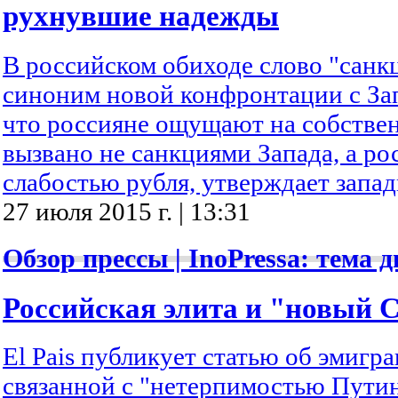
рухнувшие надежды
В российском обиходе слово "санк
синоним новой конфронтации с Зап
что россияне ощущают на собстве
вызвано не санкциями Запада, а ро
слабостью рубля, утверждает запад
27 июля 2015 г. | 13:31
Обзор прессы | InoPressa: тема д
Российская элита и "новый 
El Pais публикует статью об эмигра
связанной с "нетерпимостью Пути