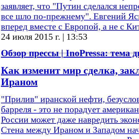
заявляет, что "Путин сделался неп
все шло по-прежнему". Евгений Яс
вперед вместе с Европой, а не с Ки
24 июля 2015 г. | 13:53
Обзор прессы | InoPressa: тема д
Как изменит мир сделка, зак
Ираном
"Прилив" иранской нефти, безусло
барреля - это не порадует американ
России может даже навредить экон
Стена между Ираном и Западом нач