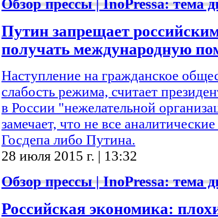
Обзор прессы | InoPressa: тема д
Путин запрещает российски
получать международную п
Наступление на гражданское обще
слабость режима, считает президе
в России "нежелательной организа
замечает, что не все аналитически
Госдепа либо Путина.
28 июля 2015 г. | 13:32
Обзор прессы | InoPressa: тема д
Российская экономика: плохи