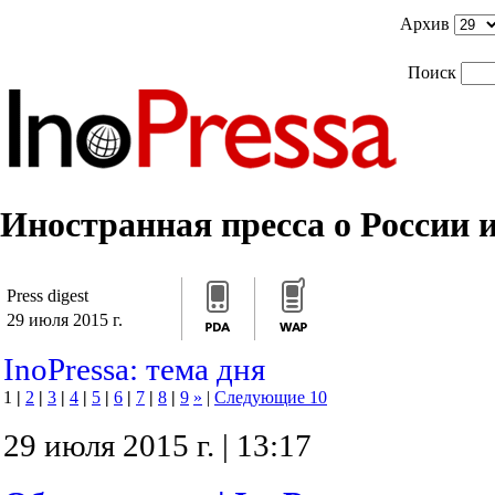
]]>
/*]]>*/
]]>
Архив
Поиск
Иностранная пресса о России и
Press digest
29 июля 2015 г.
InoPressa: тема дня
1
|
2
|
3
|
4
|
5
|
6
|
7
|
8
|
9
»
|
Следующие 10
29 июля 2015 г. | 13:17