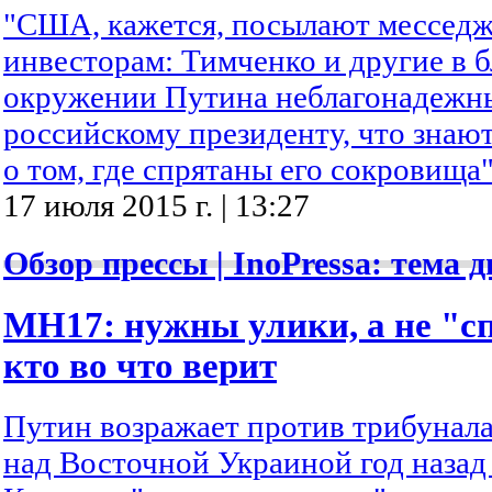
"США, кажется, посылают мессед
инвесторам: Тимченко и другие в
окружении Путина неблагонадежны
российскому президенту, что знаю
о том, где спрятаны его сокровища"
17 июля 2015 г. | 13:27
Обзор прессы | InoPressa: тема д
MH17: нужны улики, а не "с
кто во что верит
Путин возражает против трибунал
над Восточной Украиной год назад 