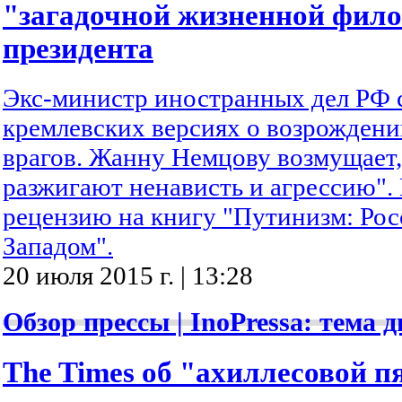
"загадочной жизненной фил
президента
Экс-министр иностранных дел РФ 
кремлевских версиях о возрождени
врагов. Жанну Немцову возмущает
разжигают ненависть и агрессию".
рецензию на книгу "Путинизм: Росс
Западом".
20 июля 2015 г. | 13:28
Обзор прессы | InoPressa: тема д
The Times об "ахиллесовой п