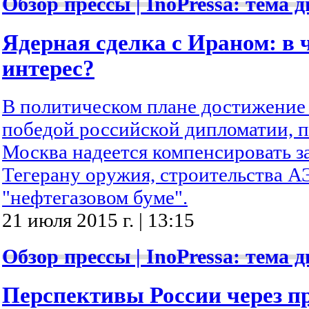
Обзор прессы | InoPressa: тема д
Ядерная сделка с Ираном: в 
интерес?
В политическом плане достижение
победой российской дипломатии, 
Москва надеется компенсировать з
Тегерану оружия, строительства А
"нефтегазовом буме".
21 июля 2015 г. | 13:15
Обзор прессы | InoPressa: тема д
Перспективы России через п