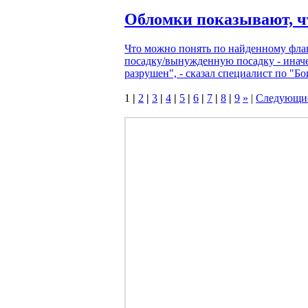
Обломки показывают, ч
Что можно понять по найденному флап
посадку/вынужденную посадку - иначе
разрушен", - сказал специалист по "Бо
1
|
2
|
3
|
4
|
5
|
6
|
7
|
8
|
9
»
|
Следующи