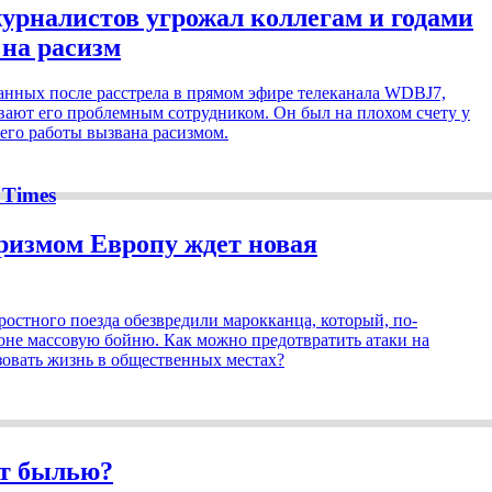
урналистов угрожал коллегам и годами
на расизм
анных после расстрела в прямом эфире телеканала WDBJ7,
ают его проблемным сотрудником. Он был на плохом счету у
 его работы вызвана расизмом.
 Times
ризмом Европу ждет новая
ростного поезда обезвредили марокканца, который, по-
гоне массовую бойню. Как можно предотвратить атаки на
овать жизнь в общественных местах?
ет былью?