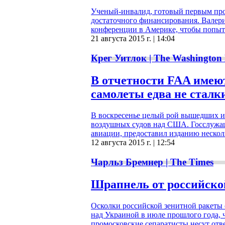
Ученый-инвалид, готовый первым про
достаточного финансирования. Валер
конференции в Америке, чтобы попыт
21 августа 2015 г. | 14:04
Крег Уитлок | The Washington 
В отчетности FAA имеют
самолеты едва не сталк
В воскресенье целый рой вышедших и
воздушных судов над США. Госслужа
авиации, предоставил изданию несколь
12 августа 2015 г. | 12:54
Чарльз Бремнер | The Times
Шрапнель от российско
Осколки российской зенитной ракеты о
над Украиной в июле прошлого года, 
промосковские сепаратисты несут отве