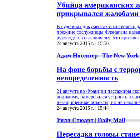
Убийца американских ж
прикрывался жалобами 
В судебных документах и интервью, д
прежние сослуживцы Флэнагана назыв
руководства и жаловался, что критика
24 августа 2015 г. | 15:56
Адам Носситер | The New York
На фоне борьбы с терро
неопределенность
21 августа во Франции пассажиры ско
видимому, намеревался устроить в ва
незащищенные объекты, но не парализ
24 августа 2015 г. | 15:44
Уилл Стюарт | Daily Mail
Пересадка головы стан