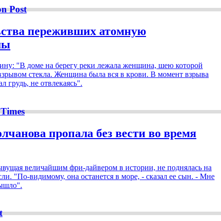
n Post
льства переживших атомную
мы
ну: "В доме на берегу реки лежала женщина, шею которой
 взрывом стекла. Женщина была вся в крови. В момент взрыва
л грудь, не отвлекаясь".
 Times
чанова пропала без вести во время
ывущая величайшим фри-дайвером в истории, не поднялась на
и. "По-видимому, она останется в море, - сказал ее сын. - Мне
вышло".
t