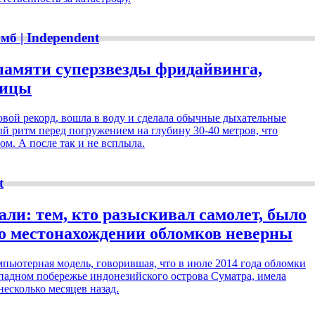
б | Independent
памяти суперзвезды фридайвинга,
бицы
вой рекорд, вошла в воду и сделала обычные дыхательные
й ритм перед погружением на глубину 30-40 метров, что
ом. А после так и не всплыла.
t
и: тем, кто разыскивал самолет, было
 о местонахождении обломков неверны
мпьютерная модель, говорившая, что в июле 2014 года обломки
падном побережье индонезийского острова Суматра, имела
несколько месяцев назад.