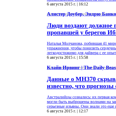
6 августа 2015 г. | 16:12
Алистер Доубер, Эндрю Банком
Люди воздают должное 
пропавшей у берегов И
Наталья Молчанова, побившая 41 миро
упражнения, чтобы понизить сердечны
легкодостижимо для дайвера с ее опыт
6 августа 2015 г. | 15:58
Клайв Ирвинг | The Daily Beas
Данные о MH370 скрывал
известно, что прогнозы
Австралийцы сознались: их первая ко
могли быть выброшены волнами на за
серьезные изъяны. Они знали это еще 
6 августа 2015 г. | 12:17