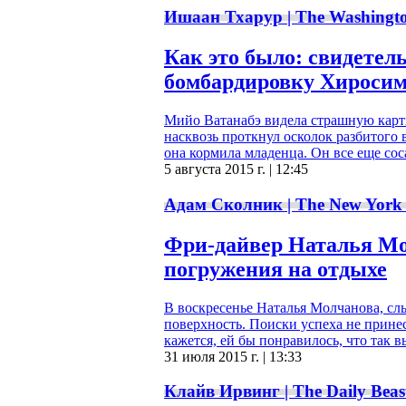
Ишаан Тхарур | The Washingto
Как это было: свидете
бомбардировку Хироси
Мийо Ватанабэ видела страшную карти
насквозь проткнул осколок разбитого
она кормила младенца. Он все еще соса
5 августа 2015 г. | 12:45
Адам Сколник | The New York
Фри-дайвер Наталья Мол
погружения на отдыхе
В воскресенье Наталья Молчанова, сл
поверхность. Поиски успеха не принесл
кажется, ей бы понравилось, что так 
31 июля 2015 г. | 13:33
Клайв Ирвинг | The Daily Beas