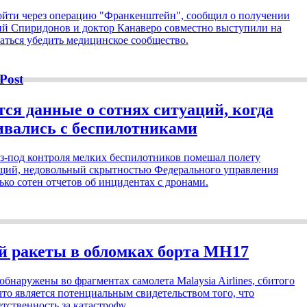
йти через операцию "Франкенштейн", сообщил о получении
ий Спиридонов и доктор Канаверо совместно выступили на
аться убедить медицинское сообщество.
Post
ся данные о сотнях ситуаций, когда
ивались с беспилотниками
з-под контроля мелких беспилотников помешал полету
щий, недовольный скрытностью Федерального управления
ко сотен отчетов об инцидентах с дронами.
й ракеты в обломках борта MH17
бнаружены во фрагментах самолета Malaysia Airlines, сбитого
что является потенциальным свидетельством того, что
тственность за катастрофу.