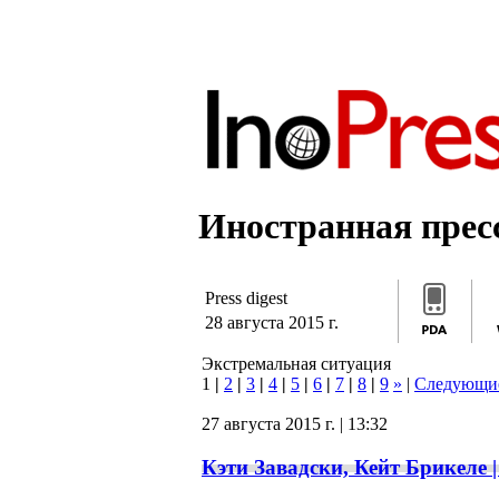
]]>
/*]]>*/
]]>
Иностранная пресс
Press digest
28 августа 2015 г.
Экстремальная ситуация
1
|
2
|
3
|
4
|
5
|
6
|
7
|
8
|
9
»
|
Следующи
27 августа 2015 г. | 13:32
Кэти Завадски, Кейт Брикеле | 