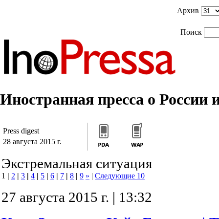
]]>
/*]]>*/
]]>
Архив
Поиск
Иностранная пресса о России и
Press digest
28 августа 2015 г.
Экстремальная ситуация
1
|
2
|
3
|
4
|
5
|
6
|
7
|
8
|
9
»
|
Следующие 10
27 августа 2015 г. | 13:32