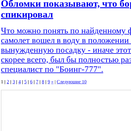
Обломки показывают, что бо
спикировал
Что можно понять по найденному 
самолет вошел в воду в положении 
вынужденную посадку - иначе этот
скорее всего, был бы полностью раз
специалист по "Боинг-777".
1
|
2
|
3
|
4
|
5
|
6
|
7
|
8
|
9
»
|
Следующие 10